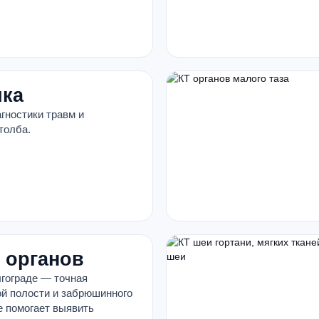
ика
гностики травм и
толба.
 органов
лгограде — точная
ой полости и забрюшинного
е помогает выявить