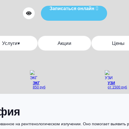
Записаться онлайн

Услуги
Акции
Цены
▾
ЭКГ
УЗИ
850 руб
от 1500 руб
афия
анное на рентгенологическом излучении. Оно помогает выявить р