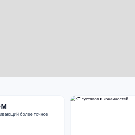
ом
чивающий более точное